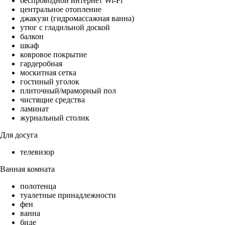
беспроводной интернет Wi-Fi
центральное отопление
джакузи (гидромассажная ванна)
утюг с гладильной доской
балкон
шкаф
ковровое покрытие
гардеробная
москитная сетка
гостиный уголок
плиточный/мраморный пол
чистящие средства
ламинат
журнальный столик
Для досуга
телевизор
Ванная комната
полотенца
туалетные принадлежности
фен
ванна
биде