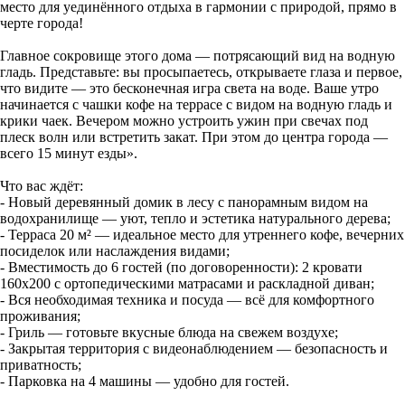
место для уединённого отдыха в гармонии с природой, прямо в
черте города!
Главное сокровище этого дома — потрясающий вид на водную
гладь. Представьте: вы просыпаетесь, открываете глаза и первое,
что видите — это бесконечная игра света на воде. Ваше утро
начинается с чашки кофе на террасе с видом на водную гладь и
крики чаек. Вечером можно устроить ужин при свечах под
плеск волн или встретить закат. При этом до центра города —
всего 15 минут езды».
Что вас ждёт:
- Новый деревянный домик в лесу с панорамным видом на
водохранилище — уют, тепло и эстетика натурального дерева;
- Терраса 20 м² — идеальное место для утреннего кофе, вечерних
посиделок или наслаждения видами;
- Вместимость до 6 гостей (по договоренности): 2 кровати
160x200 с ортопедическими матрасами и раскладной диван;
- Вся необходимая техника и посуда — всё для комфортного
проживания;
- Гриль — готовьте вкусные блюда на свежем воздухе;
- Закрытая территория с видеонаблюдением — безопасность и
приватность;
- Парковка на 4 машины — удобно для гостей.