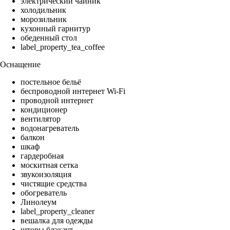
электрический чайник
холодильник
морозильник
кухонный гарнитур
обеденный стол
label_property_tea_coffee
Оснащение
постельное бельё
беспроводной интернет Wi-Fi
проводной интернет
кондиционер
вентилятор
водонагреватель
балкон
шкаф
гардеробная
москитная сетка
звукоизоляция
чистящие средства
обогреватель
Линолеум
label_property_cleaner
вешалка для одежды
шторы блэкаут