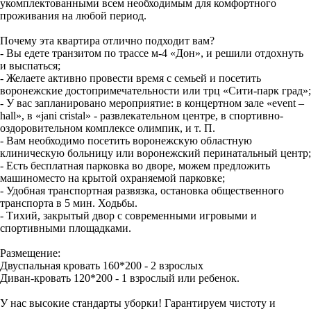
укомплектованными всем необходимым для комфортного
проживания на любой период.
Почему эта квартира отлично подходит вам?
- Вы едете транзитом по трассе м-4 «Дон», и решили отдохнуть
и выспаться;
- Желаете активно провести время с семьей и посетить
воронежские достопримечательности или трц «Сити-парк град»;
- У вас запланировано мероприятие: в концертном зале «event –
hall», в «jani сristal» - развлекательном центре, в спортивно-
оздоровительном комплексе олимпик, и т. П.
- Вам необходимо посетить воронежскую областную
клиническую больницу или воронежский перинатальный центр;
- Есть бесплатная парковка во дворе, можем предложить
машиноместо на крытой охраняемой парковке;
- Удобная транспортная развязка, остановка общественного
транспорта в 5 мин. Ходьбы.
- Тихий, закрытый двор с современными игровыми и
спортивными площадками.
Размещение:
Двуспальная кровать 160*200 - 2 взрослых
Диван-кровать 120*200 - 1 взрослый или ребенок.
У нас высокие стандарты уборки! Гарантируем чистоту и