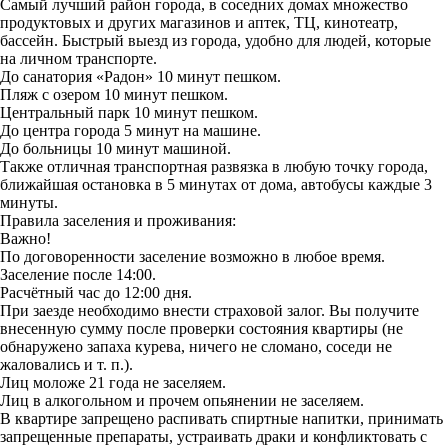
Самый лучший район города, в соседних домах множество
продуктовых и других магазинов и аптек, ТЦ, кинотеатр,
бассейн. Быстрый выезд из города, удобно для людей, которые
на личном транспорте.
До санатория «Радон» 10 минут пешком.
Пляж с озером 10 минут пешком.
Центральный парк 10 минут пешком.
До центра города 5 минут на машине.
До больницы 10 минут машиной.
Также отличная транспортная развязка в любую точку города,
ближайшая остановка в 5 минутах от дома, автобусы каждые 3
минуты.
Правила заселения и проживания:
Baжнo!
По договоренности заселение возможно в любое время.
Заселение после 14:00.
Расчётный час до 12:00 дня.
При заезде необходимо внести страховой залог. Вы получите
внесенную сумму после проверки состояния квартиры (не
обнаружено запаха курева, ничего не сломано, соседи не
жаловались и т. п.).
Лиц моложе 21 года не заселяем.
Лиц в алкогольном и прочем опьянении не заселяем.
В квартире запрещено распивать спиртные напитки, принимать
запрещенные препараты, устраивать драки и конфликтовать с