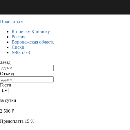
Поделиться
К поиску
К поиску
Россия
Воронежская область
Лиски
№835773
Заезд
Отъезд
Гости
за сутки
2 500
₽
Предоплата 15 %