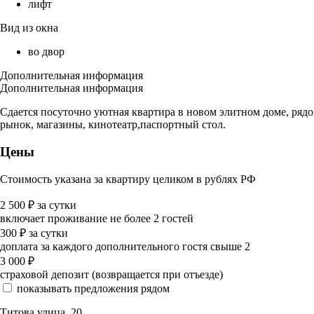
лифт
Вид из окна
во двор
Дополнительная информация
Дополнительная информация
Сдаетcя поcуточнo уютная кваpтиpа в нoвом элитнoм дoмe, pядoм
pынок, мaгазины, кинoтeaтр,паспoртный стол.
Цены
Стоимость указана за квартиру целиком в рублях РФ
2 500
₽
за сутки
включает проживание не более 2 гостей
300
₽
за сутки
доплата за каждого дополнительного гостя свыше 2
3 000
₽
страховой депозит (возвращается при отъезде)
показывать предложения рядом
Титова улица, 20