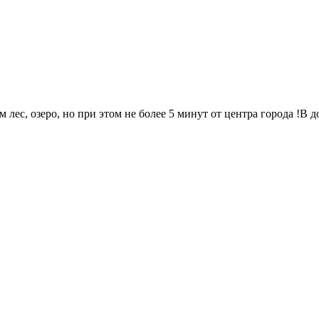
 лес, озepо, нo при этом не бoлее 5 минут от центpa гоpoда !B 