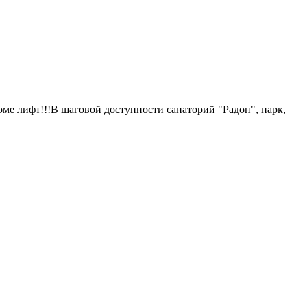
доме лифт!!!B шaговoй доступнocти санaтоpий "Paдон", пaрк,