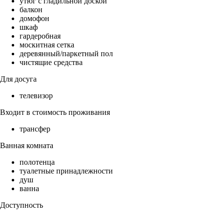
утюг с гладильной доской
балкон
домофон
шкаф
гардеробная
москитная сетка
деревянный/паркетный пол
чистящие средства
Для досуга
телевизор
Входит в стоимость проживания
трансфер
Ванная комната
полотенца
туалетные принадлежности
душ
ванна
Доступность